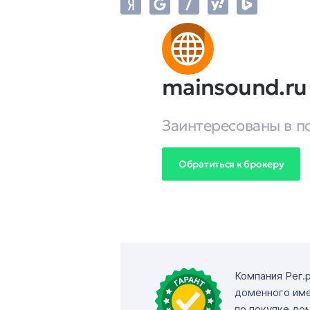
mainsound.ru
Заинтересованы в п
Обратиться к брокеру
Компания Рег.
доменного име
по покупке до