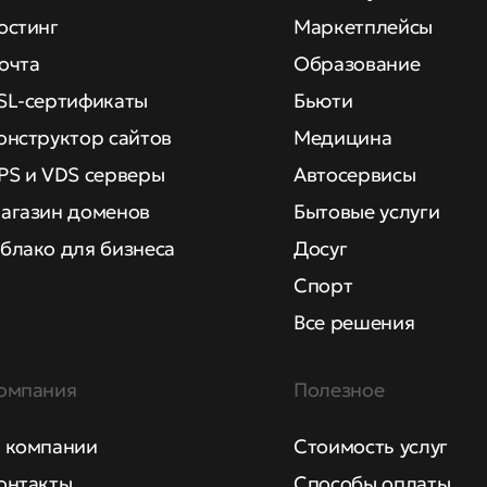
остинг
Маркетплейсы
очта
Образование
SL-сертификаты
Бьюти
онструктор сайтов
Медицина
PS и VDS серверы
Автосервисы
агазин доменов
Бытовые услуги
блако для бизнеса
Досуг
Спорт
Все решения
омпания
Полезное
 компании
Стоимость услуг
онтакты
Способы оплаты