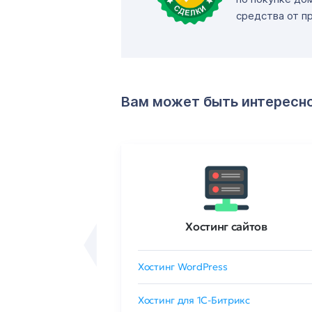
средства от п
Вам может быть интересн
ртификаты
Хостинг сайтов
сертификат
Хостинг WordPress
 GlobalSign
Хостинг для 1C-Битрикс