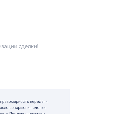
изации сделки!
т правомерность передачи
После совершения сделки
на, а Продавец получает