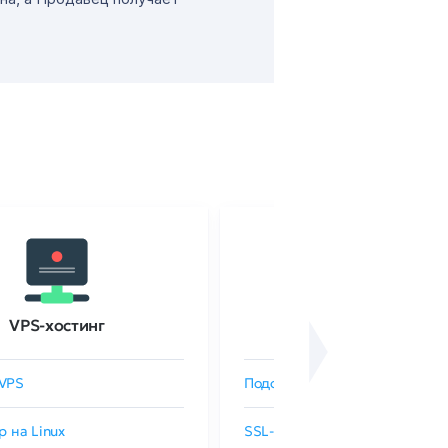
VPS-хостинг
SSL-сертификаты
VPS
Подобрать SSL-сертификат
р на Linux
SSL-сертификаты GlobalSign