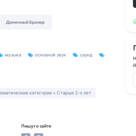
Доменный брокер
музыка
основной звук
саунд
Н
д
оматические категории » Старше 2-х лет
Пишут о сайте