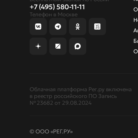
+7 (495) 580-11-11
О
Телефон в Москве
Н
А
Б
О
Облачная платформа Рег.ру включена
в реестр российского ПО Запись
№ 23682 от 29.08.2024
© ООО «РЕГ.РУ»