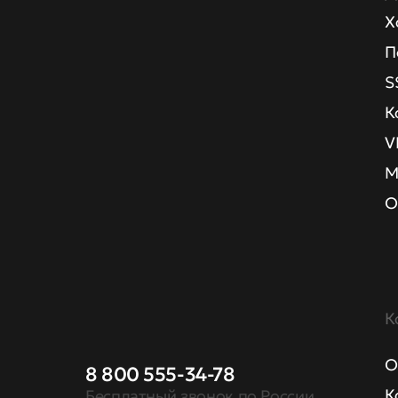
Х
П
S
К
V
М
О
К
О
8 800 555-34-78
К
Бесплатный звонок по России