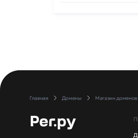
Главная
Домены
Магазин доменов
П
Д