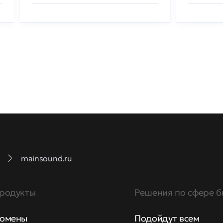
mainsound.ru
родукты
Решения по сфере б
омены
Подойдут всем